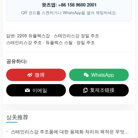
왓츠앱: +86 158 9600 2001
QR 코드를 스캔하거나 WhatsApp을 열어 채팅하세요.
답변:
2205 듀플렉스강
·
스테인리스강 정밀 주조
·
스테인리스강 주조
·
듀플렉스 스틸
·
정밀 주조
공유하다:
微博
WhatsApp
复제조链接
이메일
상关推荐
스테인리스강 주조품에 대한 용체화 처리의 목적은 무엇입니까? 304, 316L, 2205 스테인리스강의 열처리 차이점은 무엇입니까?