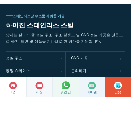
스테인리스강 주조품의 맞춤 가공
하이진 스테인리스 스틸
당사는 실리카 졸 정밀 주조, 주조 블랭크 및 CNC 정밀 가공을 전문으
로 하며, 도면 및 샘플을 기반으로 한 평가를 지원합니다.
정밀 주조
CNC 가공
공장 쇼케이스
문의하기
1면
제품
이메일
인용
왓츠앱
© 저작권
2026 싱화시 하이진 스테인리스 제품 공장
장쑤성 ICP 등록 번호 2022016063
쑤저우시 공안국 네트워크 보안 등록 번호: 32128102010337