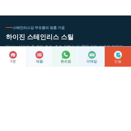
스테인리스강 주조품의 맞춤 가공
하이진 스테인리스 스틸
당사는 실리카 졸 정밀 주조, 주조 블랭크 및 CNC 정밀 가공을 전문으
로 하며, 도면 및 샘플을 기반으로 한 평가를 지원합니다.
1면
제품
이메일
인용
왓츠앱
정밀 주조
CNC 가공
공장 쇼케이스
문의하기
© 저작권
2026 싱화시 하이진 스테인리스 제품 공장
장쑤성 ICP 등록 번호 2022016063
쑤저우시 공안국 네트워크 보안 등록 번호: 32128102010337