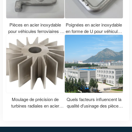
Pièces en acier inoxydable
Poignées en acier inoxydable
pour véhicules ferroviaires à
en forme de U pour véhicules
grande vitesse et métro |
ferroviaires | Accessoires de
Fonderie et usinage de
mains courantes sur mesure
précision
pour trains à grande vitesse et
métros
Moulage de précision de
Quels facteurs influencent la
turbines radiales en acier
qualité d'usinage des pièces
inoxydable | Rotors de
moulées de précision en acier
pompes sur mesure
inoxydable ?