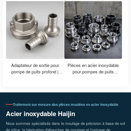
Comment les nuances de
comparaison de Ra, Ry et Rz
fonderie en acier inoxydable
en usinage CNC avec
correspondent-elles aux
traitement de polissage
nuances 304, 316, 304L et
316L ?
Adaptateur de sortie pour
Pièces en acier inoxydable
pompe de puits profond |
pour pompes de puits
Accessoires de pompe à eau
profonds | Moulage et usinage
sur mesure en acier
de précision des roues et des
inoxydable
corps de pompe
Traitement sur mesure des pièces moulées en acier inoxydable
Acier inoxydable Haijin
Nous sommes spécialisés dans le moulage de précision à base de sol
de silice, la fabrication d'ébauches de moulage et l'usinage de