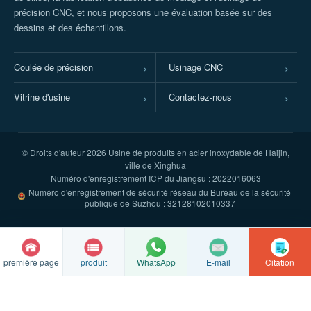
précision CNC, et nous proposons une évaluation basée sur des
dessins et des échantillons.
Coulée de précision
Usinage CNC
Vitrine d'usine
Contactez-nous
© Droits d'auteur
2026 Usine de produits en acier inoxydable de Haijin,
ville de Xinghua
Numéro d'enregistrement ICP du Jiangsu : 2022016063
Numéro d'enregistrement de sécurité réseau du Bureau de la sécurité
publique de Suzhou : 32128102010337
première page
produit
E-mail
Citation
WhatsApp