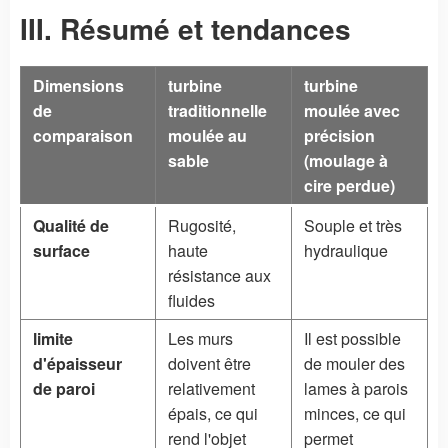
III. Résumé et tendances
Dimensions
turbine
turbine
de
traditionnelle
moulée avec
comparaison
moulée au
précision
sable
(moulage à
cire perdue)
Qualité de
Rugosité,
Souple et très
surface
haute
hydraulique
résistance aux
fluides
limite
Les murs
Il est possible
d'épaisseur
doivent être
de mouler des
de paroi
relativement
lames à parois
épais, ce qui
minces, ce qui
rend l'objet
permet