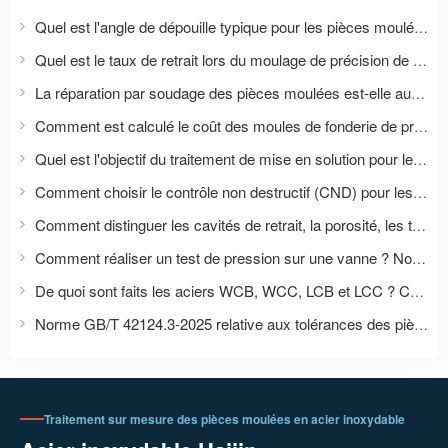
Quel est l'angle de dépouille typique pour les pièces moulées ? Tableau des angles de dépouille pour la fonderie de précision GB/T 42124.3-2025
Quel est le taux de retrait lors du moulage de précision de l'acier inoxydable ? Méthodes de calcul du retrait du moule et de compensation dimensionnelle.
La réparation par soudage des pièces moulées est-elle autorisée ? Exigences relatives à la réparation, au traitement thermique et à l’inspection des pièces moulées sous pression.
Comment est calculé le coût des moules de fonderie de précision ? Cela inclut la fabrication du moule, le prototypage, sa durée de vie et les coûts de production par lots.
Quel est l'objectif du traitement de mise en solution pour les pièces moulées en acier inoxydable ? Quelles sont les différences de traitement thermique entre les aciers inoxydables 304, 316L et 2205 ?
Comment choisir le contrôle non destructif (CND) pour les pièces moulées ? PT, MT, UT, RT : domaine d’application et critères d’acceptation.
Comment distinguer les cavités de retrait, la porosité, les trous d'air, les trous de sable et les fissures dans les pièces moulées ?
Comment réaliser un test de pression sur une vanne ? Normes relatives à la pression d'eau dans la coque, à l'étanchéité des joints et aux fuites.
De quoi sont faits les aciers WCB, WCC, LCB et LCC ? Comparaison des codes de nuances d’acier moulé ASTM, GB, EN et JIS.
Norme GB/T 42124.3-2025 relative aux tolérances des pièces moulées : remplace la norme GB/T 6414-2017
Traitement sur mesure des pièces moulées en acier inoxydable