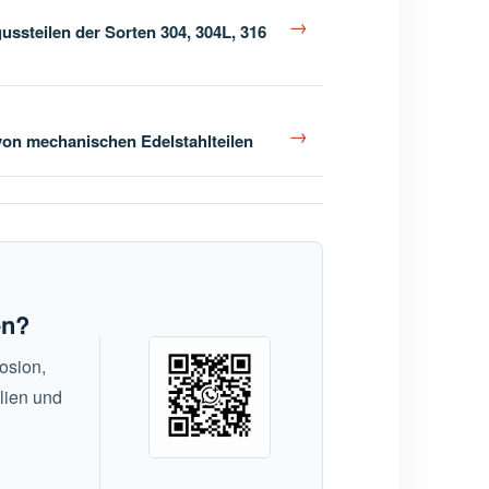
→
ssteilen der Sorten 304, 304L, 316
→
on mechanischen Edelstahlteilen
en?
osion,
lien und