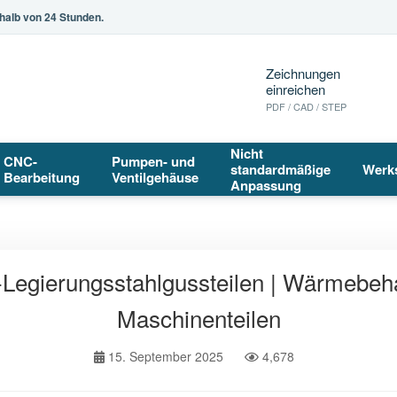
halb von 24 Stunden.
Zeichnungen
einreichen
PDF / CAD / STEP
Nicht
CNC-
Pumpen- und
standardmäßige
Werk
Bearbeitung
Ventilgehäuse
Anpassung
Legierungsstahlgussteilen | Wärmebeh
Maschinenteilen
15. September 2025
4,678