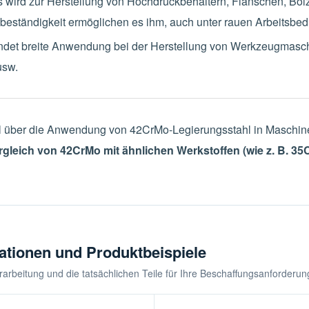
 wird zur Herstellung von Hochdruckbehältern, Flanschen, Bol
sbeständigkeit ermöglichen es ihm, auch unter rauen Arbeitsbe
ndet breite Anwendung bei der Herstellung von Werkzeugmasc
usw.
ikel über die Anwendung von 42CrMo-Legierungsstahl in Maschine
gleich von 42CrMo mit ähnlichen Werkstoffen (wie z. B. 35
ationen und Produktbeispiele
Verarbeitung und die tatsächlichen Teile für Ihre Beschaffungsanforderu