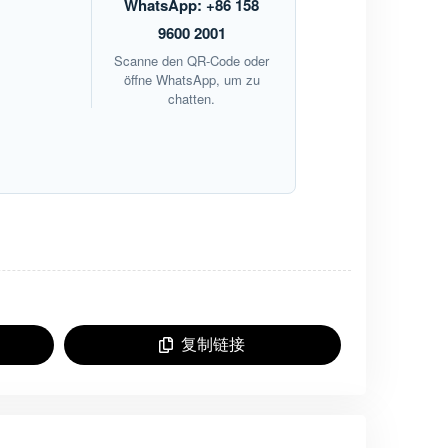
WhatsApp: +86 158
9600 2001
Scanne den QR-Code oder
öffne WhatsApp, um zu
chatten.
复制链接