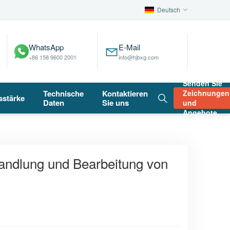
Deutsch
WhatsApp
E-Mail
+86 158 9600 2001
info@hjbxg.com
Senden Sie
Technische
Kontaktieren
Zeichnungen
sstärke
Daten
Sie uns
und
Angebote.
andlung und Bearbeitung von