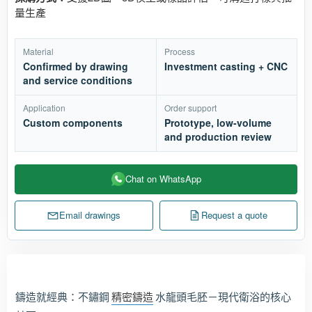
量生產
Material
Process
Confirmed by drawing
Investment casting + CNC
and service conditions
Application
Order support
Custom components
Prototype, low-volume
and production review
Chat on WhatsApp
Email drawings
Request a quote
鑄造就經典：不鏽鋼
精密鑄造
水龍頭毛胚－現代衛浴的核心