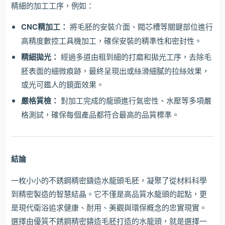
精細的加工工序，例如：
CNC精加工：
將毛胚的安裝介面、閥芯槽等關鍵部位進行
高精度數控工具機加工，確保安裝的精準性和密封性。
精細拋光：
經過多道由粗到細的打磨和拋光工序，去除毛
胚表面的細微痕跡，最終呈現出或絲滑細膩的拉絲效果，
或光可鑑人的鏡面效果。
嚴格質檢：
對加工完成的龍頭進行氣密性、水壓等多項嚴
格測試，確保每個產品都符合最高的品質標準。
結論
一枚小小的不銹鋼精密鑄造水龍頭毛胚，凝聚了從材料科學
到精密製造的智慧結晶。它不僅是高品質水龍頭的起點，更
是現代衛浴追求健康、耐用、美觀與環保概念的忠實現實。
選擇由優質不銹鋼精密鑄造毛胚打造的水龍頭，就是選擇一