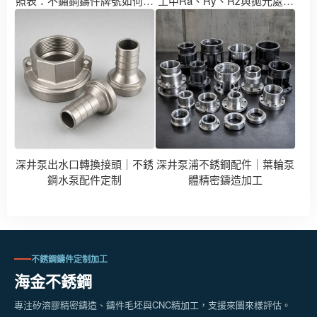
照表：不鏽鋼鑄件牌號如何對
工中Ra、Ry、Rz與拋光處理
應304、316、304L、316L？
對比
深井泵出水口轉換接頭｜不銹
深井泵浦不銹鋼配件｜葉輪泵
鋼水泵配件定制
體精密鑄造加工
不銹鋼鑄件定制加工
海金不銹鋼
專注矽溶膠精密鑄造、鑄件毛坯與CNC精加工，支援來圖來樣評估。