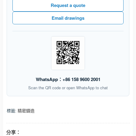
Request a quote
Email drawings
WhatsApp：+86 158 9600 2001
Scan the QR code or open WhatsApp to chat
標籤:
精密鑄造
分享：