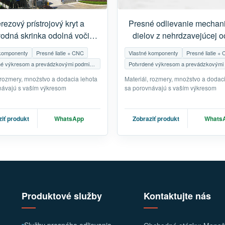
rezový prístrojový kryt a
Presné odlievanie mechan
vodná skrinka odolná voči
dielov z nehrdzavejúcej oc
chu | Presné odlievanie a
CNC obrábanie neštandar
 komponenty
Presné liatie + CNC
Vlastné komponenty
Presné liatie +
CNC obrábanie
odliatkov
Potvrdené výkresom a prevádzkovými podmienkami
 rozmery, množstvo a dodacia lehota
Materiál, rozmery, množstvo a dodac
návajú s vaším výkresom
sa porovnávajú s vaším výkresom
iť produkt
WhatsApp
Zobraziť produkt
Whats
Produktové služby
Kontaktujte nás
Služby presného odlievania