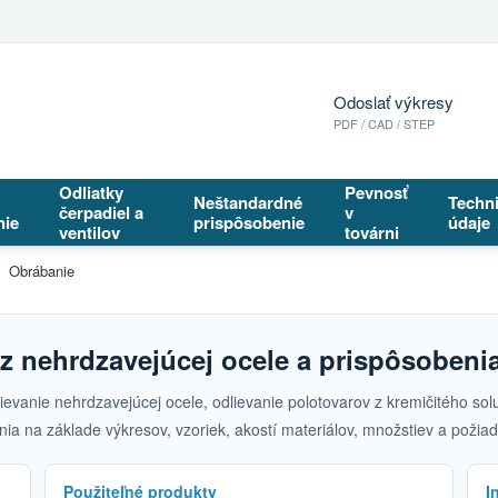
Odoslať výkresy
PDF / CAD / STEP
Odliatky
Pevnosť
Neštandardné
Techn
čerpadiel a
v
nie
prispôsobenie
údaje
ventilov
továrni
Obrábanie
v z nehrdzavejúcej ocele a prispôsoben
lievanie nehrdzavejúcej ocele, odlievanie polotovarov z kremičitého so
ia na základe výkresov, vzoriek, akostí materiálov, množstiev a požiad
Použiteľné produkty
I