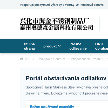
Podporuje poskytnuté výkresy a vzorky; 24-hodinová odozva.
titulná
Presné
CNC
produkt
strana
odlievanie
obrába
首页
Produktové Centrum
Prispôsobenie Produktu
Portál obstarávania odliatko
Spoločnosť Haijin Stainless Steel vykonáva presné od
dielov na mieru. Dokážeme vyhodnotiť procesné riešen
Bežne používané materiály