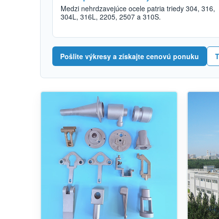
Medzi nehrdzavejúce ocele patria triedy 304, 316,
304L, 316L, 2205, 2507 a 310S.
Pošlite výkresy a získajte cenovú ponuku
T