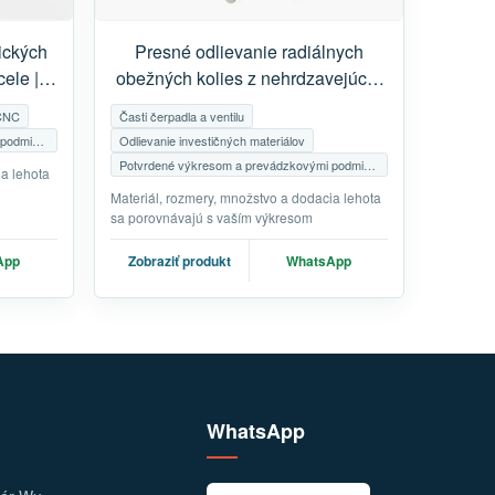
ických
Presné odlievanie radiálnych
ele |
obežných kolies z nehrdzavejúcej
dných
ocele | Rotory čerpadiel na mieru
 CNC
Časti čerpadla a ventilu
Potvrdené výkresom a prevádzkovými podmienkami
Odlievanie investičných materiálov
Potvrdené výkresom a prevádzkovými podmienkami
ia lehota
Materiál, rozmery, množstvo a dodacia lehota
sa porovnávajú s vaším výkresom
App
Zobraziť produkt
WhatsApp
WhatsApp