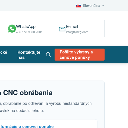
Slovenčina
WhatsApp
E-mail
+86 158 9600 2001
info@hjbxg.com
ické
Kontaktujte
Pošlite výkresy a
nás
cenové ponuky
ia CNC obrábania
lu, obrábanie po odlievaní a výrobu neštandardných
aviek na dodaciu lehotu.
nformácie o cenovej ponuke