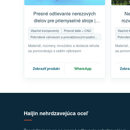
Presné odlievanie nerezových
Ne
dielov pre priemyselné stroje |
roz
Zákazkové CNC obrábanie
výbu
Vlastné komponenty
Presné liatie + CNC
Vlastné
Potvrdené výkresom a prevádzkovými podmienkami
Materiál, rozmery, množstvo a dodacia lehota
Materiál,
sa porovnávajú s vaším výkresom
sa porov
Zobraziť produkt
WhatsApp
Zobraz
Haijin nehrdzavejúca oceľ