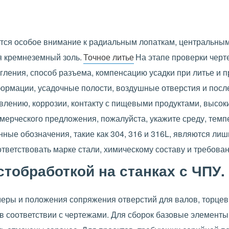
.
ется особое внимание к радиальным лопаткам, центральным
 кремнеземный золь.
Точное литье
На этапе проверки чер
гления, способ разъема, компенсацию усадки при литье и п
ормации, усадочные полости, воздушные отверстия и посл
авлению, коррозии, контакту с пищевыми продуктами, высо
мерческого предложения, пожалуйста, укажите среду, темпе
ные обозначения, такие как 304, 316 и 316L, являются л
ветствовать марке стали, химическому составу и требован
тобработкой на станках с ЧПУ.
меры и положения сопряжения отверстий для валов, торце
в соответствии с чертежами. Для сборок базовые элементы,