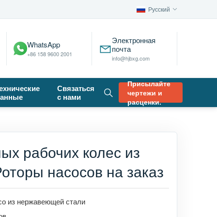
Русский
Электронная
WhatsApp
почта
+86 158 9600 2001
info@hjbxg.com
Присылайте
ехнические
Связаться
чертежи и
анные
с нами
расценки.
ых рабочих колес из
оторы насосов на заказ
со из нержавеющей стали
ов