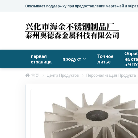
Оказывает поддержку при предоставлении чертежей и образц
Обраб
первая
Точное
продукт
на ст
страница
литье
с ЧПУ
首页
Центр Продуктов
Персонализация Продукта