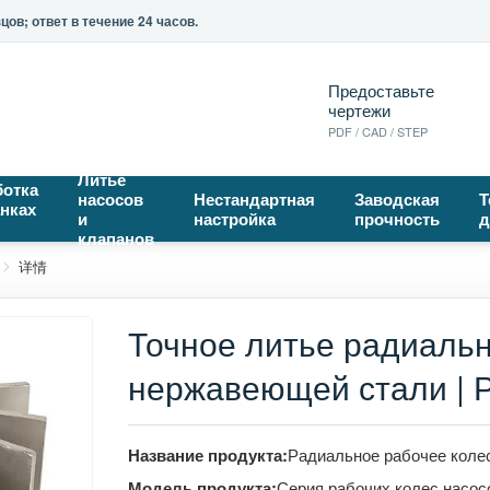
ов; ответ в течение 24 часов.
Предоставьте
чертежи
PDF / CAD / STEP
Литье
отка
насосов
Нестандартная
Заводская
Т
анках
и
настройка
прочность
д
клапанов
详情
Точное литье радиальн
нержавеющей стали | Р
Название продукта:
Радиальное рабочее коле
Модель продукта:
Серия рабочих колес насос