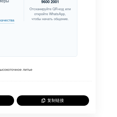
змеры
9600 2001
Отсканируйте QR-код или
откройте WhatsApp,
чтобы начать общение.
качества
ысокоточное литье
复制链接