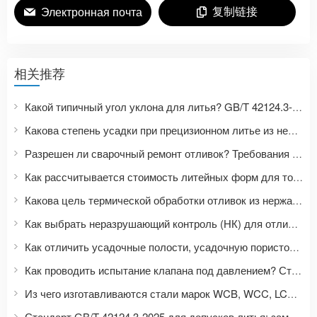
复制链接
Электронная почта
相关推荐
Какой типичный угол уклона для литья? GB/T 42124.3-2025 Таблица углов уклона для литья по выплавляемым моделям.
Какова степень усадки при прецизионном литье из нержавеющей стали? Методы учета усадки в форме и компенсации размеров.
Разрешен ли сварочный ремонт отливок? Требования к ремонту, термообработке и контролю качества отливок, изготовленных под давлением.
Как рассчитывается стоимость литейных форм для точного литья? Это включает в себя изготовление форм, прототипирование, срок службы форм и затраты на серийное производство.
Какова цель термической обработки отливок из нержавеющей стали? В чем заключаются различия в термообработке нержавеющих сталей марок 304, 316L и 2205?
Как выбрать неразрушающий контроль (НК) для отливок? КТ, МТ, УЗК, РТ: область применения и требования к приемке.
Как отличить усадочные полости, усадочную пористость, воздушные полости, песчаные отверстия и трещины в отливках?
Как проводить испытание клапана под давлением? Стандарты для проверки герметичности водяного зазора в корпусе, герметичности уплотнений и наличия утечек.
Из чего изготавливаются стали марок WCB, WCC, LCB и LCC? Сравнение стандартов марок литой стали ASTM, GB, EN и JIS.