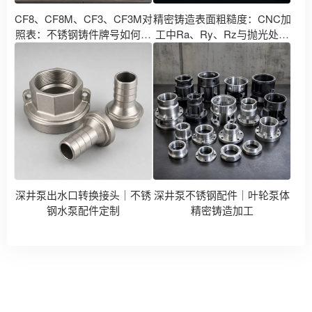
CF8、CF8M、CF3、CF3M对
精密铸造表面粗糙度：CNC加
照表：不锈钢铸件牌号如何对
工中Ra、Ry、Rz与抛光处理
应304、316、304L、316L？
对比
深井泵出水口转换接头｜不锈
深井泵不锈钢配件｜叶轮泵体
钢水泵配件定制
精密铸造加工