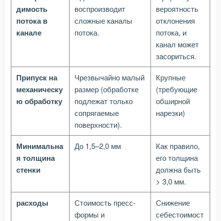
димость
воспроизводит
вероятность
потока в
сложные каналы
отклонения
канале
потока.
потока, и
канал может
засориться.
Припуск на
Чрезвычайно малый
Крупные
механическу
размер (обработке
(требующие
ю обработку
подлежат только
обширной
сопрягаемые
нарезки)
поверхности).
Минимальна
До 1,5–2,0 мм
Как правило,
я толщина
его толщина
стенки
должна быть
> 3,0 мм.
расходы
Стоимость пресс-
Снижение
формы и
себестоимост