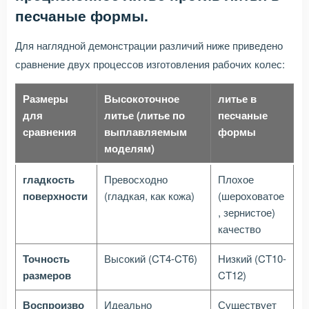
песчаные формы.
Для наглядной демонстрации различий ниже приведено
сравнение двух процессов изготовления рабочих колес:
Размеры
Высокоточное
литье в
для
литье (литье по
песчаные
сравнения
выплавляемым
формы
моделям)
гладкость
Превосходно
Плохое
поверхности
(гладкая, как кожа)
(шероховатое
, зернистое)
качество
Точность
Высокий (CT4-CT6)
Низкий (CT10-
размеров
CT12)
Воспроизво
Идеально
Существует