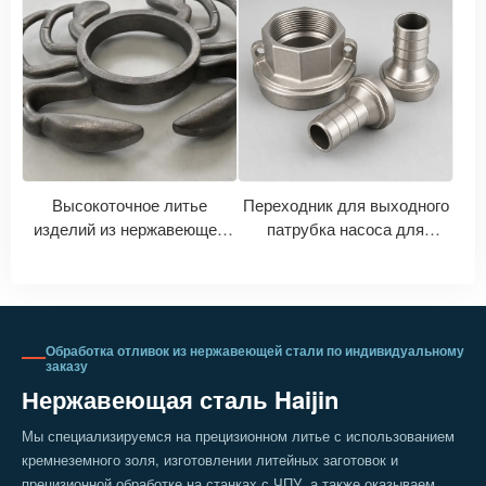
выбору отливок из марок
Производитель
2205, 2507 и других.
жаропрочных отливок из
нержавеющей стали 310S
Высокоточное литье
Переходник для выходного
изделий из нержавеющей
патрубка насоса для
стали на заказ | Литье и
глубоких скважин |
обработка металлических
Аксессуары для водяных
украшений в форме краба
насосов из нержавеющей
стали на заказ
Обработка отливок из нержавеющей стали по индивидуальному
заказу
Нержавеющая сталь Haijin
Мы специализируемся на прецизионном литье с использованием
кремнеземного золя, изготовлении литейных заготовок и
прецизионной обработке на станках с ЧПУ, а также оказываем