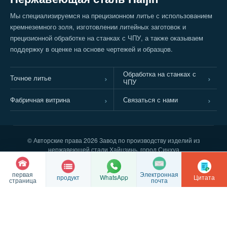
Мы специализируемся на прецизионном литье с использованием
кремнеземного золя, изготовлении литейных заготовок и
прецизионной обработке на станках с ЧПУ, а также оказываем
поддержку в оценке на основе чертежей и образцов.
Обработка на станках с
Точное литье
ЧПУ
Фабричная витрина
Связаться с нами
© Авторские права
2026 Завод по производству изделий из
нержавеющей стали Хайцзинь, город Синхуа
Регистрационный номер ICP провинции Цзянсу: 2022016063
Регистрационный номер в системе сетевой безопасности Бюро
первая
Электронная
продукт
Цитата
общественной безопасности города Сучжоу: 32128102010337
WhatsApp
страница
почта