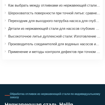
Как выбрать между отливками из нержавеющей стали марок 304, 304L, 316 и 316L? Сравнение свойств материалов и сценариев применения.
Шероховатость поверхности при точной литье: сравнение значений Ra, Ry, Rz при обработке на станках с ЧПУ с последующей полировкой.
Переходник для выходного патрубка насоса для глубоких скважин | Аксессуары для водяных насосов из нержавеющей стали на заказ
Детали из нержавеющей стали для насосов глубоких скважин | Точное литье и механическая обработка рабочих колес и корпусов насосов
Высокоточное литье дуплексной стали: Изготовление на заказ изделий из дуплексной стали различных марок, таких как 2205 и 2507.
Производитель соединителей для водяных насосов из нержавеющей стали | Точное литье комплектующих для насосов и клапанов
Применение и методы контроля дефектов при точном литье головок водяных насосов из нержавеющей стали.
Обработка отливок из нержавеющей стали по индивидуальному
заказу
Нержавеющая сталь Haijin