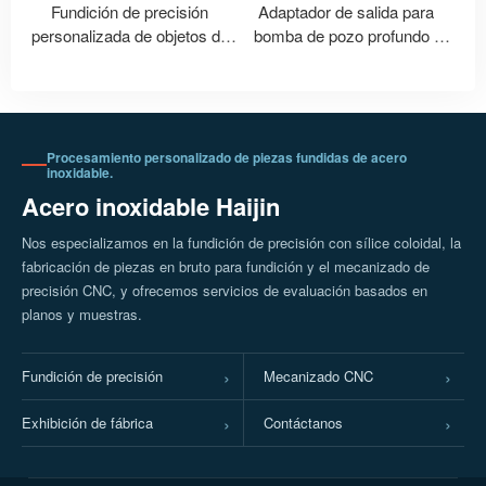
Fundición de precisión
Adaptador de salida para
personalizada de objetos de
bomba de pozo profundo |
acero inoxidable | Fundición y
Accesorios personalizados de
procesamiento de adornos
acero inoxidable para bombas
metálicos con forma de
de agua
cangrejo
Procesamiento personalizado de piezas fundidas de acero
inoxidable.
Acero inoxidable Haijin
Nos especializamos en la fundición de precisión con sílice coloidal, la
fabricación de piezas en bruto para fundición y el mecanizado de
precisión CNC, y ofrecemos servicios de evaluación basados en
planos y muestras.
Fundición de precisión
Mecanizado CNC
Exhibición de fábrica
Contáctanos