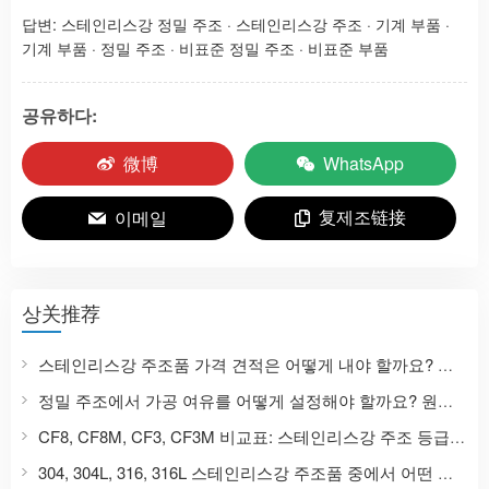
답변:
스테인리스강 정밀 주조
·
스테인리스강 주조
·
기계 부품
·
기계 부품
·
정밀 주조
·
비표준 정밀 주조
·
비표준 부품
공유하다:
微博
WhatsApp
复제조链接
이메일
상关推荐
스테인리스강 주조품 가격 견적은 어떻게 내야 할까요? 정밀 주조 가격에 영향을 미치는 9가지 요소와 가격 문의에 필요한 서류 목록을 알려드립니다.
정밀 주조에서 가공 여유를 어떻게 설정해야 할까요? 원자재부터 CNC 가공 완제품까지 스테인리스강 주조품의 치수 설계 가이드.
CF8, CF8M, CF3, CF3M 비교표: 스테인리스강 주조 등급은 304, 316, 304L, 316L과 어떻게 상응합니까?
304, 304L, 316, 316L 스테인리스강 주조품 중에서 어떤 것을 선택해야 할까요? 재질 특성 및 적용 시나리오 비교.