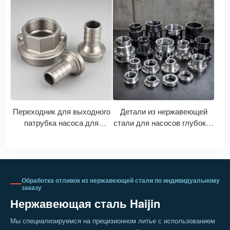
CF8M, CF3, CF3M: Как
значений Ra, Ry, Rz при
марки нержавеющей стали
обработке на станках с ЧПУ
для литья соотносятся с
с последующей полировкой.
марками 304, 316, 304L и
316L?
Переходник для выходного
Детали из нержавеющей
патрубка насоса для
стали для насосов глубоких
глубоких скважин |
скважин | Точное литье и
Аксессуары для водяных
механическая обработка
насосов из нержавеющей
рабочих колес и корпусов
стали на заказ
насосов
Обработка отливок из нержавеющей стали по индивидуальному
заказу
Нержавеющая сталь Haijin
Мы специализируемся на прецизионном литье с использованием