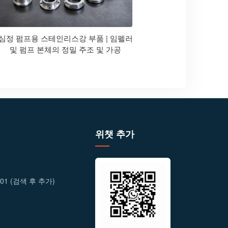
심정 펌프용 스테인리스강 부품 | 임펠러
및 펌프 본체의 정밀 주조 및 가공
위챗 추가
2001 (검색 후 추가)
6