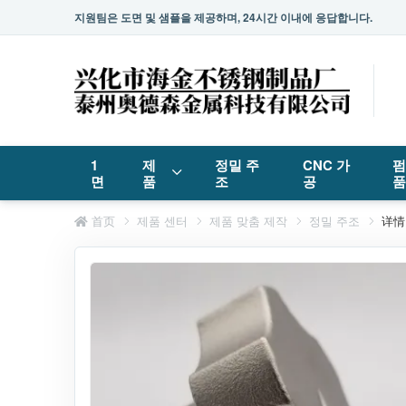
지원팀은 도면 및 샘플을 제공하며, 24시간 이내에 응답합니다.
1
제
정밀 주
CNC 가
펌
면
품
조
공
首页
제품 센터
제품 맞춤 제작
정밀 주조
详情