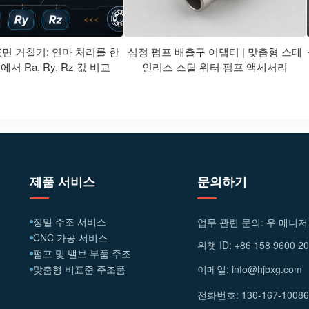
표면 거칠기: 연마 처리를 한
심정 펌프 배출구 어댑터 | 맞춤형 스테
서 Ra, Ry, Rz 값 비교
인리스 스틸 워터 펌프 액세서리
제품 서비스
문의하기
정밀 주조 서비스
업무 관련 문의: 우 매니저
CNC 가공 서비스
위챗 ID: +86 158 9600 
펌프 및 밸브 부품 주조
맞춤형 비표준 주조품
이메일: info@hjbxg.com
전화번호: 130-167-1008