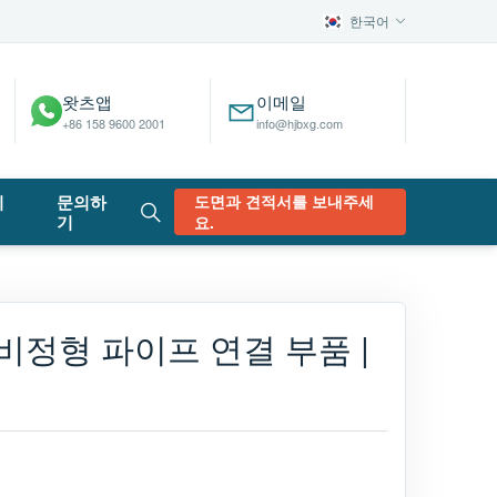
한국어
왓츠앱
이메일
+86 158 9600 2001
info@hjbxg.com
이
문의하
도면과 견적서를 보내주세
기
요.
비정형 파이프 연결 부품 |