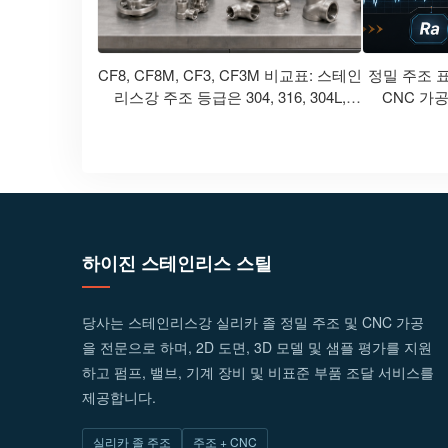
CF8, CF8M, CF3, CF3M 비교표: 스테인
정밀 주조 
리스강 주조 등급은 304, 316, 304L,
CNC 가공에
316L과 어떻게 상응합니까?
하이진 스테인리스 스틸
당사는 스테인리스강 실리카 졸 정밀 주조 및 CNC 가공
을 전문으로 하며, 2D 도면, 3D 모델 및 샘플 평가를 지원
하고 펌프, 밸브, 기계 장비 및 비표준 부품 조달 서비스를
제공합니다.
실리카 졸 주조
주조 + CNC