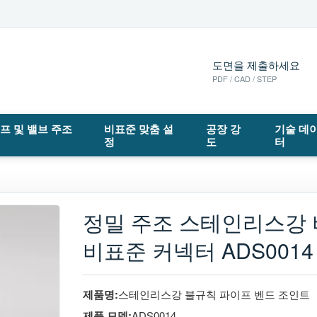
도면을 제출하세요
PDF / CAD / STEP
프 및 밸브 주조
비표준 맞춤 설
공장 강
기술 데
품
정
도
터
정밀 주조 스테인리스강 
비표준 커넥터 ADS0014
제품명:
스테인리스강 불규칙 파이프 벤드 조인트
제품 모델:
ADS0014