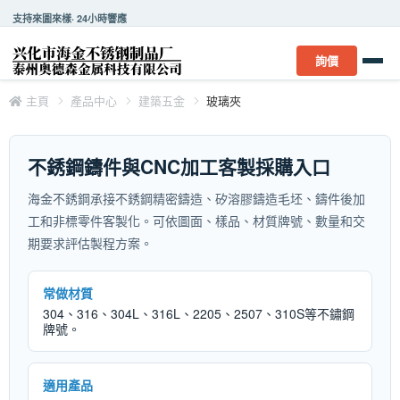
支持來圖來樣· 24小時響應
詢價
主頁
產品中心
建築五金
玻璃夾
不銹鋼鑄件與CNC加工客製採購入口
海金不銹鋼承接不銹鋼精密鑄造、矽溶膠鑄造毛坯、鑄件後加
工和非標零件客製化。可依圖面、樣品、材質牌號、數量和交
期要求評估製程方案。
常做材質
304、316、304L、316L、2205、2507、310S等不鏽鋼
牌號。
適用產品