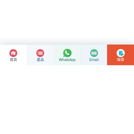
首頁
產品
Email
報價
WhatsApp
不銹鋼鑄件定制加工
海金不銹鋼
專注矽溶膠精密鑄造、鑄件毛坯與CNC精加工，支援來圖來樣評估。
精密鑄造
CNC加工
工廠展示
聯絡我們