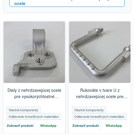
ocele
Diely z nehrdzavejúcej ocele
Rukoväte v tvare U z
pre vysokorýchlostné
nehrdzavejúcej ocele pre
železničné a metro vozidlá |
koľajové vozidlá | Zákazkové
Presné odlievanie a
príslušenstvo zábradlí pre
Vlastné komponenty
Vlastné komponenty
obrábanie
vysokorýchlostné železnice a
Odlievanie investičných materiálov
Odlievanie investičných materiálov
metro
Zobraziť produkt
WhatsApp
Zobraziť produkt
WhatsApp