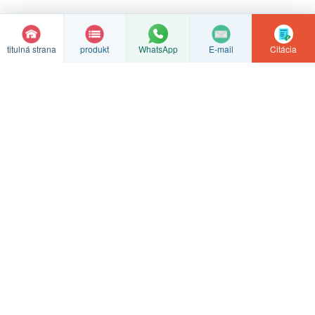
titulná strana
produkt
E-mail
Citácia
WhatsApp
Zákazkové spracovanie odliatkov z nehrdzavejúcej ocele
Haijin nehrdzavejúca oceľ
Špecializujeme sa na presné odlievanie kremičitým soľom, odliatky
polotovarov a presné CNC obrábanie a poskytujeme hodnotenia na
základe výkresov a vzoriek.
Presné odlievanie
CNC obrábanie
Výstavba továrne
Kontaktujte nás
© Autorské práva
2026 Továreň na výrobky z nehrdzavejúcej ocele
Haijin v meste Xinghua