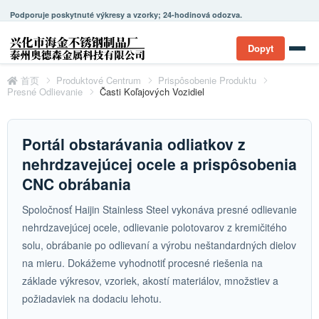
Podporuje poskytnuté výkresy a vzorky; 24-hodinová odozva.
Dopyt
首页
Produktové Centrum
Prispôsobenie Produktu
Presné Odlievanie
Časti Koľajových Vozidiel
Portál obstarávania odliatkov z
nehrdzavejúcej ocele a prispôsobenia
CNC obrábania
Spoločnosť Haijin Stainless Steel vykonáva presné odlievanie
nehrdzavejúcej ocele, odlievanie polotovarov z kremičitého
solu, obrábanie po odlievaní a výrobu neštandardných dielov
na mieru. Dokážeme vyhodnotiť procesné riešenia na
základe výkresov, vzoriek, akostí materiálov, množstiev a
požiadaviek na dodaciu lehotu.