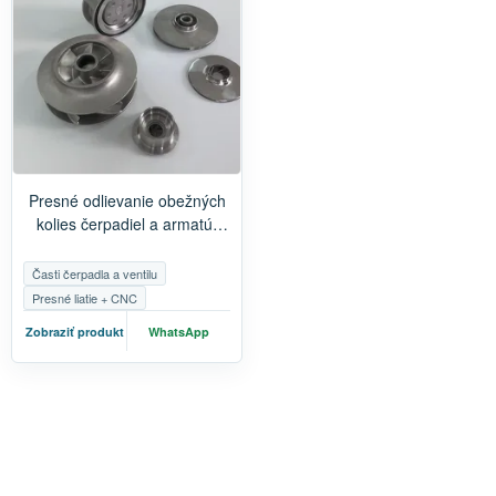
Presné odlievanie obežných
kolies čerpadiel a armatúr
ventilov | CNC obrábanie
odliatkov z nehrdzavejúcej
Časti čerpadla a ventilu
ocele
Presné liatie + CNC
Zobraziť produkt
WhatsApp