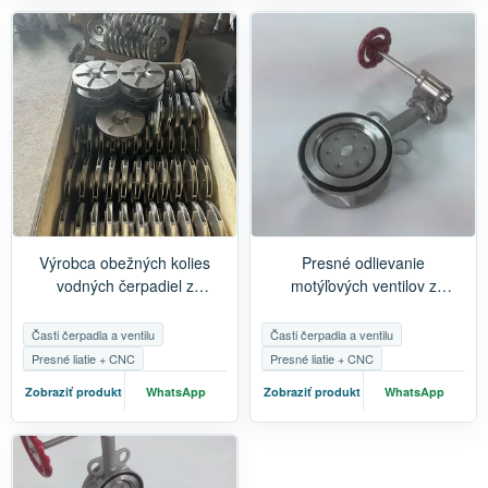
Výrobca obežných kolies
Presné odlievanie
vodných čerpadiel z
motýľových ventilov z
nehrdzavejúcej ocele |
nehrdzavejúcej ocele |
Presné odlievanie a CNC
Výrobca príslušenstva pre
Časti čerpadla a ventilu
Časti čerpadla a ventilu
obrábanie
čerpadlá a ventily a CNC
Presné liatie + CNC
Presné liatie + CNC
obrábanie
Zobraziť produkt
WhatsApp
Zobraziť produkt
WhatsApp