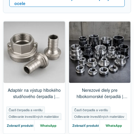
ocele
Adaptér na výstup hlbokého
Nerezové diely pre
studňového čerpadla |
hlbokomorské čerpadlá |
Príslušenstvo k vodným
Presné odlievanie a
čerpadlám z nehrdzavejúcej
obrábanie obežných kolies a
Časti čerpadla a ventilu
Časti čerpadla a ventilu
ocele na mieru
telies čerpadiel
Odlievanie investičných materiálov
Odlievanie investičných materiálov
Zobraziť produkt
WhatsApp
Zobraziť produkt
WhatsApp