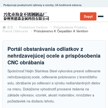
Podporuje poskytnuté výkresy a vzorky; 24-hodinová odozva.
Dopyt
首页
Produktové Centrum
Prispôsobenie Produktu
Presné Odlievanie
Príslušenstvo K Čerpadlám A Ventilom
Portál obstarávania odliatkov z
nehrdzavejúcej ocele a prispôsobenia
CNC obrábania
Spoločnosť Haijin Stainless Steel vykonáva presné odlievanie
nehrdzavejúcej ocele, odlievanie polotovarov z kremičitého
solu, obrábanie po odlievaní a výrobu neštandardných dielov
na mieru. Dokážeme vyhodnotiť procesné riešenia na
základe výkresov, vzoriek, akostí materiálov, množstiev a
požiadaviek na dodaciu lehotu.