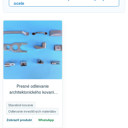
ocele
Presné odlievanie
architektonického kovania
pre dvere a kúpeľne |
Zákazkové kovania z
Stavebné kovanie
nehrdzavejúcej ocele
Odlievanie investičných materiálov
Zobraziť produkt
WhatsApp