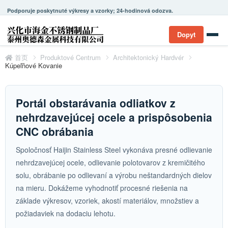
Podporuje poskytnuté výkresy a vzorky; 24-hodinová odozva.
Dopyt
首页
Produktové Centrum
Architektonický Hardvér
Kúpeľňové Kovanie
Portál obstarávania odliatkov z
nehrdzavejúcej ocele a prispôsobenia
CNC obrábania
Spoločnosť Haijin Stainless Steel vykonáva presné odlievanie
nehrdzavejúcej ocele, odlievanie polotovarov z kremičitého
solu, obrábanie po odlievaní a výrobu neštandardných dielov
na mieru. Dokážeme vyhodnotiť procesné riešenia na
základe výkresov, vzoriek, akostí materiálov, množstiev a
požiadaviek na dodaciu lehotu.