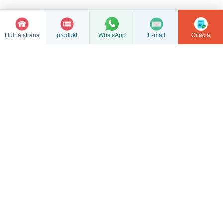
titulná strana
produkt
E-mail
Citácia
WhatsApp
Zákazkové spracovanie odliatkov z nehrdzavejúcej ocele
Haijin nehrdzavejúca oceľ
Špecializujeme sa na presné odlievanie kremičitým soľom, odliatky
polotovarov a presné CNC obrábanie a poskytujeme hodnotenia na
základe výkresov a vzoriek.
Presné odlievanie
CNC obrábanie
Výstavba továrne
Kontaktujte nás
© Autorské práva
2026 Továreň na výrobky z nehrdzavejúcej ocele
Haijin v meste Xinghua