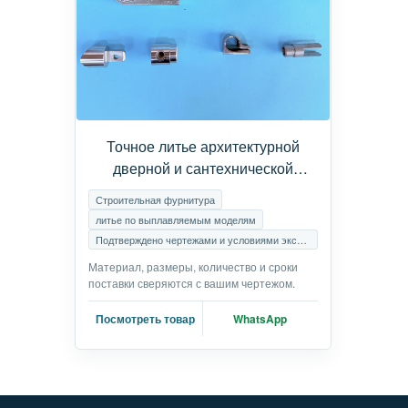
Точное литье архитектурной
дверной и сантехнической
фурнитуры | Изготовление на
Строительная фурнитура
заказ фитингов из нержавеющей
литье по выплавляемым моделям
стали
Подтверждено чертежами и условиями эксплуатации.
Материал, размеры, количество и сроки
поставки сверяются с вашим чертежом.
Посмотреть товар
WhatsApp