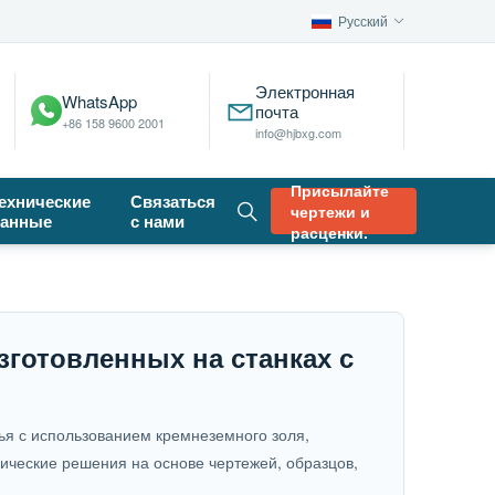
Русский
Электронная
WhatsApp
почта
+86 158 9600 2001
info@hjbxg.com
Присылайте
ехнические
Связаться
чертежи и
анные
с нами
расценки.
зготовленных на станках с
тья с использованием кремнеземного золя,
ические решения на основе чертежей, образцов,