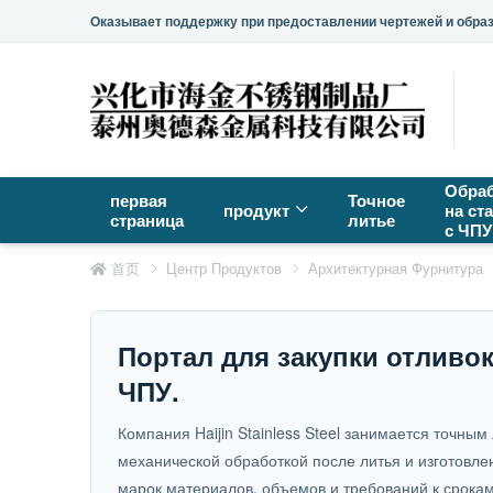
Оказывает поддержку при предоставлении чертежей и образц
Обраб
первая
Точное
продукт
на ст
страница
литье
с ЧПУ
首页
Центр Продуктов
Архитектурная Фурнитура
Портал для закупки отливок
ЧПУ.
Компания Haijin Stainless Steel занимается точн
механической обработкой после литья и изготовле
марок материалов, объемов и требований к срокам