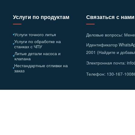
Услуги по продуктам
Связаться с нами
Услуги точного литья
Деловые вопросы: Мене
Услуги по обработке на
Идентификатор WhatsAp
станках с ЧПУ
2001 (Найдите и добавь
Литые детали насоса и
клапана
Электронная почта: inf
Нестандартные отливки на
заказ
Телефон: 130-167-1008
з нержавеющей стали Хайцзинь, город Синхуа
063