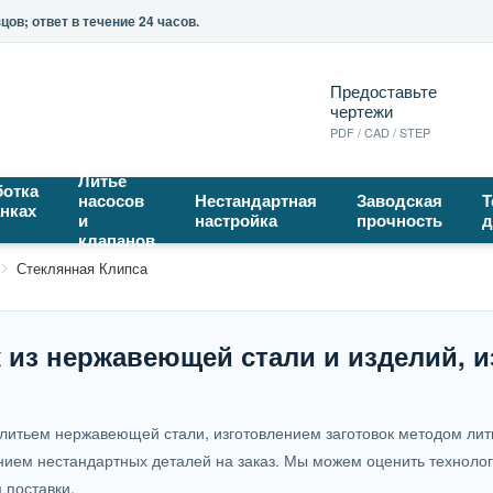
ов; ответ в течение 24 часов.
Предоставьте
чертежи
PDF / CAD / STEP
Литье
отка
насосов
Нестандартная
Заводская
Т
анках
и
настройка
прочность
д
клапанов
Стеклянная Клипса
 из нержавеющей стали и изделий, и
ым литьем нержавеющей стали, изготовлением заготовок методом ли
нием нестандартных деталей на заказ. Мы можем оценить технолог
 поставки.