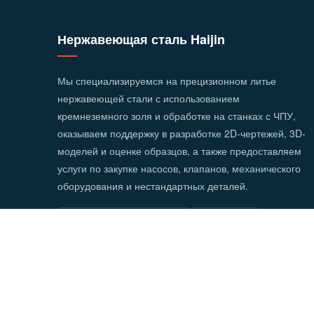
Нержавеющая сталь Haijin
Мы специализируемся на прецизионном литье
нержавеющей стали с использованием
кремнеземного золя и обработке на станках с ЧПУ,
оказываем поддержку в разработке 2D-чертежей, 3D-
моделей и оценке образцов, а также предоставляем
услуги по закупке насосов, клапанов, механического
оборудования и нестандартных деталей.
литье из кремнеземного золя
Литье + ЧПУ
Предоставьте чертежи или образцы.
© Авторские права
2026 Завод по производству изделий и
Регистрационный номер ICP провинции Цзянсу: 2022016