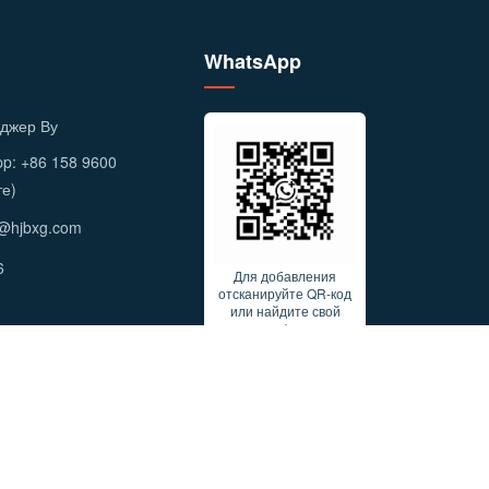
WhatsApp
джер Ву
p: +86 158 9600
те)
o@hjbxg.com
6
Для добавления
отсканируйте QR-код
или найдите свой
идентификатор
WhatsApp.