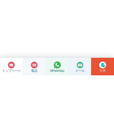
トップページ
製品
メール
引用
WhatsApp
ステンレス鋼鋳物のカスタム加工
海金ステンレス鋼
当社はシリカゾル精密鋳造、鋳造ブランク、CNC精密加工を専門とし
ており、図面やサンプルに基づいた評価もサポートいたします。