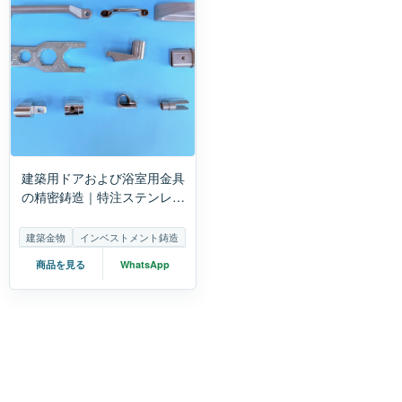
建築用ドアおよび浴室用金具
の精密鋳造｜特注ステンレス
製金具
建築金物
インベストメント鋳造
商品を見る
WhatsApp