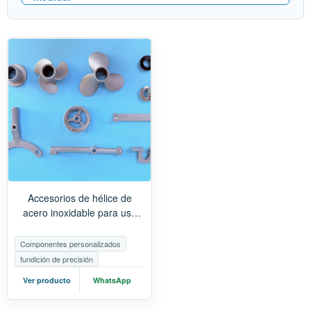
Accesorios de hélice de
acero inoxidable para uso
marino | Fundición de
precisión de componentes de
Componentes personalizados
propulsión para yates
fundición de precisión
Ver producto
WhatsApp