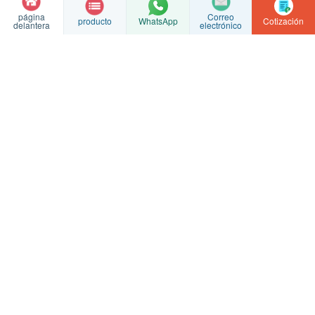
página
Correo
producto
Cotización
WhatsApp
delantera
electrónico
Procesamiento personalizado de piezas fundidas de acero
inoxidable.
Acero inoxidable Haijin
Nos especializamos en la fundición de precisión con sílice coloidal, la
fabricación de piezas en bruto para fundición y el mecanizado de
precisión CNC, y ofrecemos servicios de evaluación basados en
planos y muestras.
Fundición de precisión
Mecanizado CNC
Exhibición de fábrica
Contáctanos
© Copyright
2026 Fábrica de productos de acero inoxidable de Haijin,
ciudad de Xinghua
Número de registro ICP de Jiangsu: 2022016063